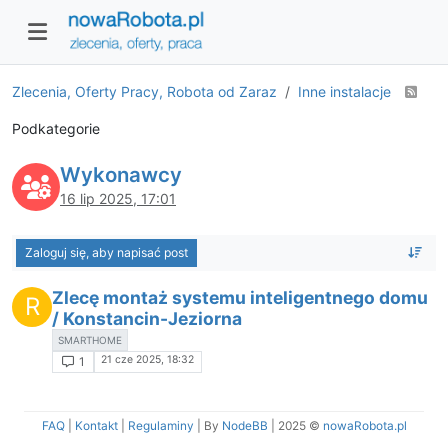
Zlecenia, Oferty Pracy, Robota od Zaraz
Inne instalacje
Podkategorie
Wykonawcy
16 lip 2025, 17:01
Zaloguj się, aby napisać post
Zlecę montaż systemu inteligentnego domu
R
/ Konstancin-Jeziorna
SMARTHOME
21 cze 2025, 18:32
1
FAQ
|
Kontakt
|
Regulaminy
| By
NodeBB
|
2025 ©
nowaRobota.pl