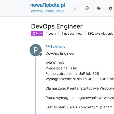
DevOps Engineer
1
posty
1
uczestników
862
wyświetlenia
Inne
PMSolutions
P
DevOps Engineer
Niedostępny
WROCŁAW
Praca zdalna : TAK
Forma zatrudnienia UoP lub B2B
Wynagrodzenie około 16.000 -21.000 pln
Dla naszego Klienta (startup)we Wrocła
Praca wymaga zaangażowania w tworzeni
Jest to startu, ale z konkretnymi planam