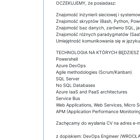
OCZEKUJEMY, że posiadasz:
Znajomość inżynierii sieciowej i systemo
Znajomość skryptów (Bash, Python, Powe
Znajomość baz danych, zarówno SQL, ja
Znajomość różnych paradygmatów (SaaS
Umiejętność komunikowania się w języku
TECHNOLOGIA NA KTÓRYCH BĘDZIESZ
Powershell
Azure DevOps
Agile methodologies (Scrum/Kanban)
SQL Server
No SQL Databases
Azure IaaS and PaaS architectures
Service Bus
Web Applications, Web Services, Micro S
APM (Application Performance Monitorin
Zachęcamy do wysłania CV na adres e-m
z dopiskiem: DevOps Engineer /WROCŁ