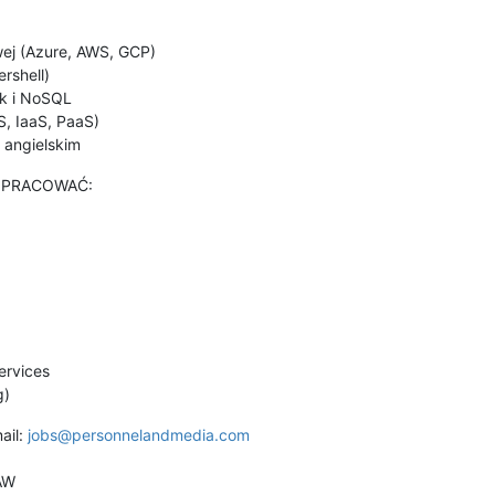
wej (Azure, AWS, GCP)
rshell)
k i NoSQL
, IaaS, PaaS)
 angielskim
 PRACOWAĆ:
ervices
g)
ail:
jobs@personnelandmedia.com
AW