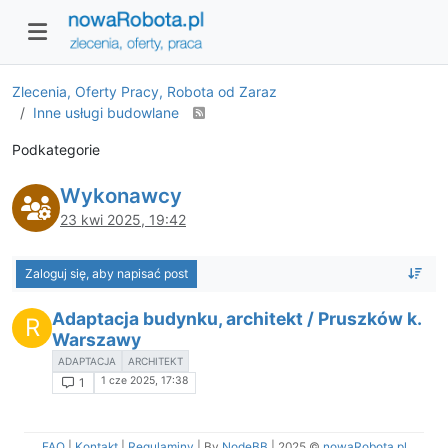
Zlecenia, Oferty Pracy, Robota od Zaraz
Inne usługi budowlane
Podkategorie
Wykonawcy
23 kwi 2025, 19:42
Zaloguj się, aby napisać post
Adaptacja budynku, architekt / Pruszków k.
R
Warszawy
ADAPTACJA
ARCHITEKT
1 cze 2025, 17:38
1
FAQ
|
Kontakt
|
Regulaminy
| By
NodeBB
|
2025 ©
nowaRobota.pl