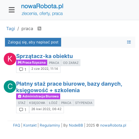
Tagi
praca
Zaloguj się, aby napisać post
Sprzątacz-ka obiektu
K
Praca fizyczna
PRACA
OD ZARAZ
2 cze 2022, 11:14
1
Płatny staż prace biurowe, bazy danych,
C
księgowość + szkolenia
Administracja Biurowa
STAŻ
KSIĘGOWA
ŁÓDŹ
PRACA
STYPENDIA
26 kwi 2022, 06:42
1
FAQ
|
Kontakt
|
Regulaminy
| By
NodeBB
|
2025 ©
nowaRobota.pl