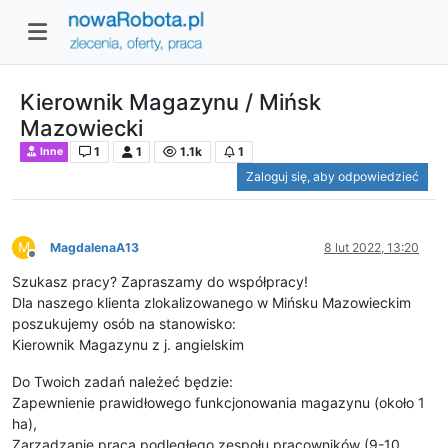
Kierownik Magazynu / Mińsk
Mazowiecki
1
1
1.1k
1
Inne
Zaloguj się, aby odpowiedzieć
M
MagdalenaA13
8 lut 2022, 13:20
Niedostępny
Szukasz pracy? Zapraszamy do współpracy!
Dla naszego klienta zlokalizowanego w Mińsku Mazowieckim
poszukujemy osób na stanowisko:
Kierownik Magazynu z j. angielskim
Do Twoich zadań należeć będzie:
Zapewnienie prawidłowego funkcjonowania magazynu (około 1
ha),
Zarządzanie pracą podległego zespołu pracowników (9-10