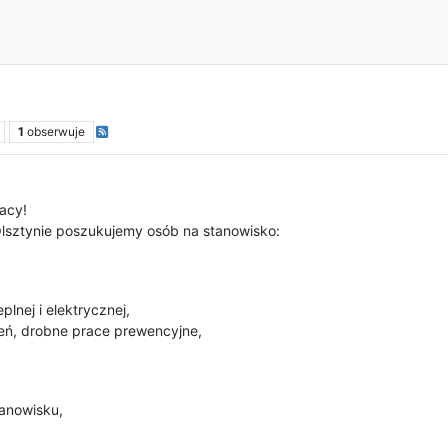
1
obserwuje
acy!
Olsztynie poszukujemy osób na stanowisko:
plnej i elektrycznej,
eń, drobne prace prewencyjne,
anowisku,