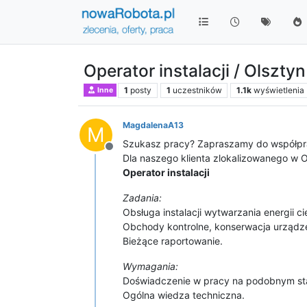
Operator instalacji / Olsztyn
1
posty
1
uczestników
1.1k
wyświetlenia
Inne
MagdalenaA13
M
Szukasz pracy? Zapraszamy do współpr
Niedostępny
Dla naszego klienta zlokalizowanego w 
Operator instalacji
Zadania:
Obsługa instalacji wytwarzania energii cie
Obchody kontrolne, konserwacja urządz
Bieżące raportowanie.
Wymagania:
Doświadczenie w pracy na podobnym st
Ogólna wiedza techniczna.