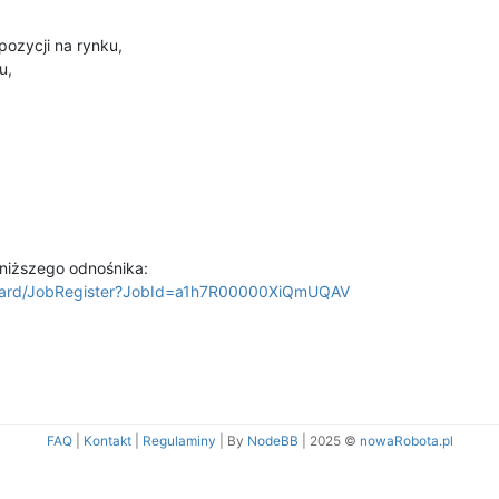
ozycji na rynku,
u,
niższego odnośnika:
bboard/JobRegister?JobId=a1h7R00000XiQmUQAV
FAQ
|
Kontakt
|
Regulaminy
| By
NodeBB
|
2025 ©
nowaRobota.pl