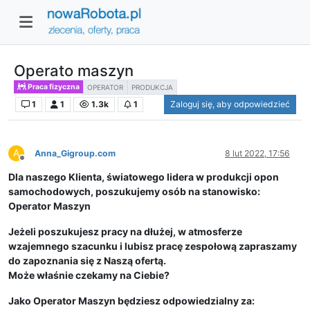
Operato maszyn
Praca fizyczna
OPERATOR
PRODUKCJA
1
1
1.3k
1
Zaloguj się, aby odpowiedzieć
A
Anna_Gigroup.com
8 lut 2022, 17:56
Niedostępny
Dla naszego Klienta, światowego lidera w produkcji opon
samochodowych, poszukujemy osób na stanowisko:
Operator Maszyn
Jeżeli poszukujesz pracy na dłużej, w atmosferze
wzajemnego szacunku i lubisz pracę zespołową zapraszamy
do zapoznania się z Naszą ofertą.
Może właśnie czekamy na Ciebie?
Jako Operator Maszyn będziesz odpowiedzialny za: