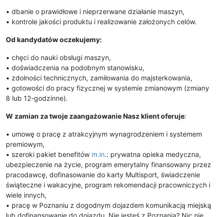
• dbanie o prawidłowe i nieprzerwane działanie maszyn,
• kontrole jakości produktu i realizowanie założonych celów.
Od kandydatów oczekujemy:
• chęci do nauki obsługi maszyn,
• doświadczenia na podobnym stanowisku,
• zdolności technicznych, zamiłowania do majsterkowania,
• gotowości do pracy fizycznej w systemie zmianowym (zmiany
8 lub 12-godzinne).
W zamian za twoje zaangażowanie Nasz klient oferuje
:
• umowę o pracę z atrakcyjnym wynagrodzeniem i systemem
premiowym,
• szeroki pakiet benefitów
m.in
.: prywatna opieka medyczna,
ubezpieczenie na życie, program emerytalny finansowany przez
pracodawcę, dofinasowanie do karty Multisport, świadczenie
świąteczne i wakacyjne, program rekomendacji pracowniczych i
wiele innych,
• pracę w Poznaniu z dogodnym dojazdem komunikacją miejską
lub dofinansowanie do dojazdu. Nie jesteś z Poznania? Nic nie