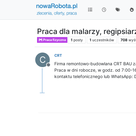
Praca dla malarzy, regipsiar
1
posty
1
uczestników
708
wyśw
Praca fizyczna
CRT
C
Firma remontowo-budowlana CRT BAU zatr
Niedostępny
Praca w dni robocze, w godz. od 7:00-1
kontaktu telefonicznego lub WhatsApp: 