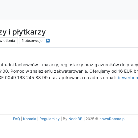
zy i płytkarzy
ietlenia
1
obserwuje
udni fachowców - malarzy, regipsiarzy oraz glazurników do pracy 
6:00. Pomoc w znalezieniu zakwaterowania. Oferujemy od 16 EUR b
DE 0049 163 245 88 99 oraz aplikowania na adres e-mail:
bewerber
FAQ
|
Kontakt
|
Regulaminy
| By
NodeBB
|
2025 ©
nowaRobota.pl