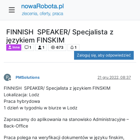
FINNISH SPEAKER/ Specjalista z
językiem FINSKIM
1
1
673
1
Inne
Zaloguj się, aby odpowiedzieć
P
PMSolutions
21 gru 2022, 08:37
Niedostępny
FINNISH SPEAKER/ Specjalista z językiem FINSKIM
Lokalizacja: Lodz
Praca hybrydowa
1 dzień w tygodniu w biurze w Lodz
Zapraszamy do aplikowania na stanowisko Administracyjne –
Back-Office
Praca polega na weryfikacji dokumentów w języku finskim,