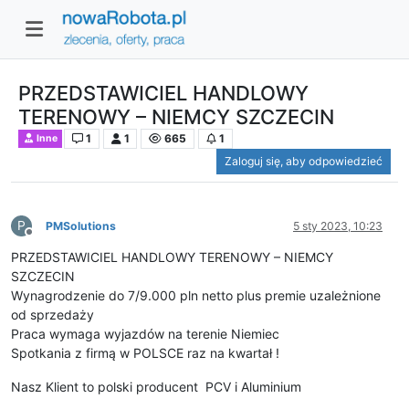
PRZEDSTAWICIEL HANDLOWY
TERENOWY – NIEMCY SZCZECIN
1
1
665
1
Inne
Zaloguj się, aby odpowiedzieć
P
PMSolutions
5 sty 2023, 10:23
Niedostępny
PRZEDSTAWICIEL HANDLOWY TERENOWY – NIEMCY
SZCZECIN
Wynagrodzenie do 7/9.000 pln netto plus premie uzależnione
od sprzedaży
Praca wymaga wyjazdów na terenie Niemiec
Spotkania z firmą w POLSCE raz na kwartał !
Nasz Klient to polski producent PCV i Aluminium