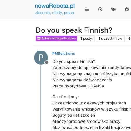
Do you speak Finnish?
1
posty
1
uczestników
6
Administracja Biurowa
PMSolutions
P
Do you speak Finnish?
Niedostępny
Zapraszamy do aplikowania kandydatów 
Nie wymagamy znajomości języka angiel
Nie wymagamy doświadczenia
Praca hybrydowa GDANSK
Co oferujemy:
Uczestnictwo w ciekawych projektach
Weryfikowanie wniosków w języku fińsk
Bogaty pakiet szkoleń
Międzynarodowe środowisko pracy
Możliwość podnoszenia kwalifikacji za