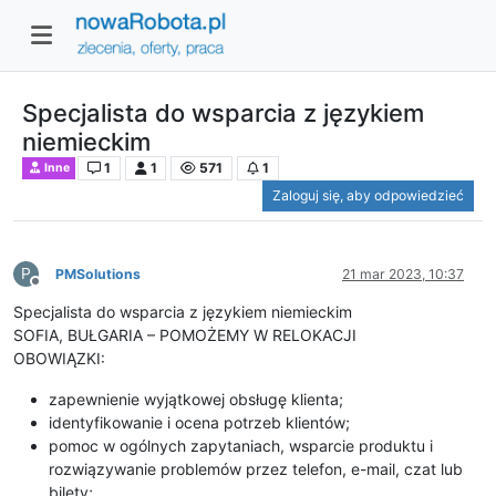
Specjalista do wsparcia z językiem
niemieckim
1
1
571
1
Inne
Zaloguj się, aby odpowiedzieć
P
PMSolutions
21 mar 2023, 10:37
Niedostępny
Specjalista do wsparcia z językiem niemieckim
SOFIA, BUŁGARIA – POMOŻEMY W RELOKACJI
OBOWIĄZKI:
zapewnienie wyjątkowej obsługę klienta;
identyfikowanie i ocena potrzeb klientów;
pomoc w ogólnych zapytaniach, wsparcie produktu i
rozwiązywanie problemów przez telefon, e-mail, czat lub
bilety;