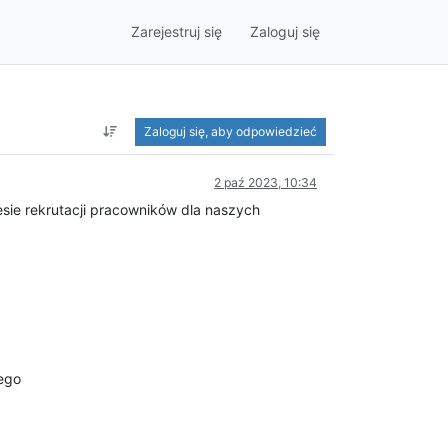
Zarejestruj się
Zaloguj się
Zaloguj się, aby odpowiedzieć
2 paź 2023, 10:34
esie rekrutacji pracowników dla naszych
ego