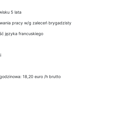
isku 5 lata
wania pracy w/g zaleceń brygadzisty
ć języka francuskiego
i
odzinowa: 18,20 euro /h brutto