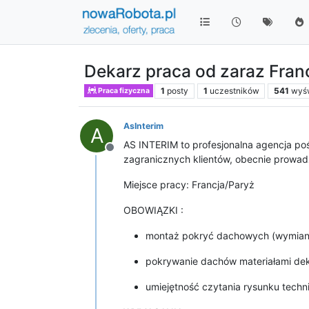
Dekarz praca od zaraz Fran
1
posty
1
uczestników
541
wyśw
Praca fizyczna
AsInterim
A
AS INTERIM to profesjonalna agencja poś
Niedostępny
zagranicznych klientów, obecnie prowadz
Miejsce pracy: Francja/Paryż
OBOWIĄZKI :
montaż pokryć dachowych (wymiana k
pokrywanie dachów materiałami de
umiejętność czytania rysunku tech