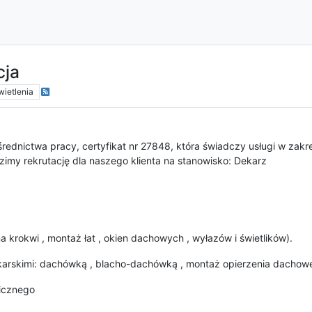
cja
ietlenia
rednictwa pracy, certyfikat nr 27848, która świadczy usługi w zakr
imy rekrutację dla naszego klienta na stanowisko: Dekarz
rokwi , montaż łat , okien dachowych , wyłazów i świetlików).
karskimi: dachówką , blacho-dachówką , montaż opierzenia dachow
nicznego