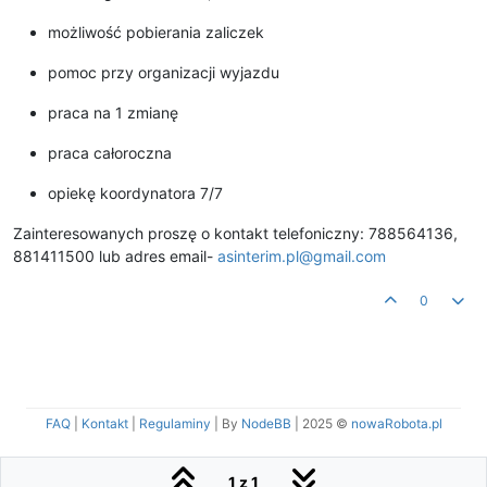
możliwość pobierania zaliczek
pomoc przy organizacji wyjazdu
praca na 1 zmianę
praca całoroczna
opiekę koordynatora 7/7
Zainteresowanych proszę o kontakt telefoniczny: 788564136,
881411500 lub adres email-
asinterim.pl@gmail.com
0
FAQ
|
Kontakt
|
Regulaminy
| By
NodeBB
|
2025 ©
nowaRobota.pl
1 z 1