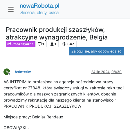
Pracownik produkcji szaszłyków,
atrakcyjne wynagrodzenie, Belgia
1
1
347
Praca fizyczna
Zaloguj się, aby odpowiedzieć
A
AsInterim
24 lip 2024, 08:30
Niedostępny
AS INTERIM to profesjonalna agencja pośrednictwa pracy,
certyfikat nr 27848, która świadczy usługi w zakresie rekrutacji
pracowników dla naszych zagranicznych klientów, obecnie
prowadzimy rekrutację dla naszego klienta na stanowisko :
PRACOWNIK PRODUKCJI SZASZŁYKÓW
Miejsce pracy: Belgia/ Rendeux
OBOWIĄZKI :