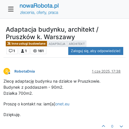
Adaptacja budynku, architekt /
Pruszków k. Warszawy
Inne usługi budowlane
ADAPTACJA
ARCHITEKT
1
1
161
Zaloguj się, aby odpowiedzieć
R
RobotaDnia
1 cze 2025, 17:38
Niedostępny
Zlecę adaptację budynku na działce w Pruszkowie.
Budynek z poddaszem - 90m2.
Działka 700m2.
Proszę o kontakt na: iam[a]
onet.eu
Dziękuję.
0