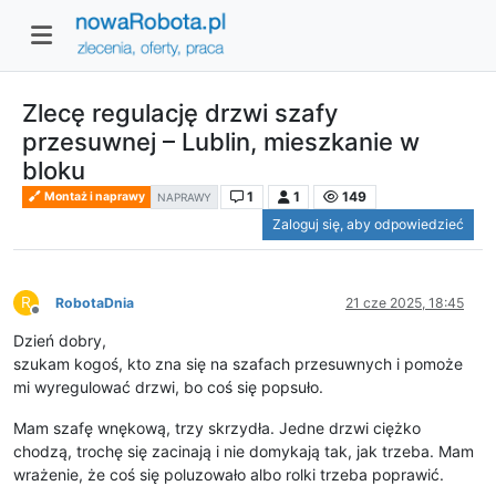
Zlecę regulację drzwi szafy
przesuwnej – Lublin, mieszkanie w
bloku
1
1
149
Montaż i naprawy
NAPRAWY
Zaloguj się, aby odpowiedzieć
R
RobotaDnia
21 cze 2025, 18:45
Niedostępny
Dzień dobry,
szukam kogoś, kto zna się na szafach przesuwnych i pomoże
mi wyregulować drzwi, bo coś się popsuło.
Mam szafę wnękową, trzy skrzydła. Jedne drzwi ciężko
chodzą, trochę się zacinają i nie domykają tak, jak trzeba. Mam
wrażenie, że coś się poluzowało albo rolki trzeba poprawić.