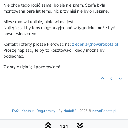
Nie chcę tego robić sama, bo się nie znam. Szafa była
montowana parę lat temu, nic przy niej nie było ruszane.
Mieszkam w Lublinie, blok, winda jest.
Najlepiej jakby ktoś mógł przyjechać w tygodniu, może być
nawet wieczorem.
Kontakt i oferty proszę kierować na:
zlecenia@nowarobota.pl
Proszę napisać, ile by to kosztowało i kiedy można by
podjechać.
Z góry dziękuję i pozdrawiam!
0
FAQ
|
Kontakt
|
Regulaminy
| By
NodeBB
|
2025 ©
nowaRobota.pl
1 z 1