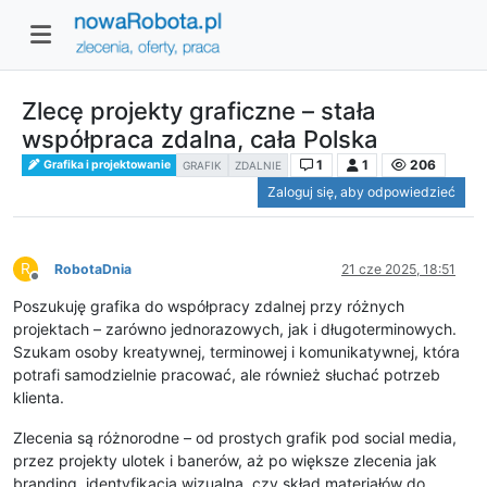
Zlecę projekty graficzne – stała
współpraca zdalna, cała Polska
1
1
206
Grafika i projektowanie
GRAFIK
ZDALNIE
Zaloguj się, aby odpowiedzieć
R
RobotaDnia
21 cze 2025, 18:51
Niedostępny
Poszukuję grafika do współpracy zdalnej przy różnych
projektach – zarówno jednorazowych, jak i długoterminowych.
Szukam osoby kreatywnej, terminowej i komunikatywnej, która
potrafi samodzielnie pracować, ale również słuchać potrzeb
klienta.
Zlecenia są różnorodne – od prostych grafik pod social media,
przez projekty ulotek i banerów, aż po większe zlecenia jak
branding, identyfikacja wizualna, czy skład materiałów do