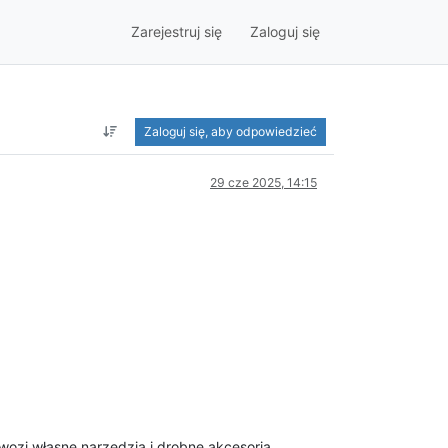
Zarejestruj się
Zaloguj się
Zaloguj się, aby odpowiedzieć
29 cze 2025, 14:15
wozi własne narzędzia i drobne akcesoria