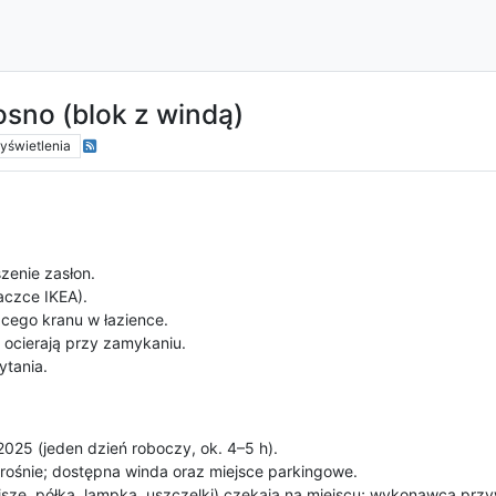
sno (blok z windą)
yświetlenia
zenie zasłon.
aczce IKEA).
ącego kranu w łazience.
 ocierają przy zamykaniu.
ytania.
2025 (jeden dzień roboczy, ok. 4–5 h).
Krośnie; dostępna winda oraz miejsce parkingowe.
nisze, półka, lampka, uszczelki) czekają na miejscu; wykonawca przy