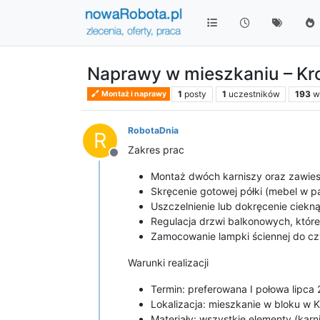
Naprawy w mieszkaniu – Kro
1
posty
1
uczestników
193
w
Montaż i naprawy
RobotaDnia
R
Zakres prac
Niedostępny
Montaż dwóch karniszy oraz zawies
Skręcenie gotowej półki (mebel w p
Uszczelnienie lub dokręcenie ciekn
Regulacja drzwi balkonowych, które
Zamocowanie lampki ściennej do cz
Warunki realizacji
Termin: preferowana I połowa lipca 
Lokalizacja: mieszkanie w bloku w 
Materiały: wszystkie elementy (kar