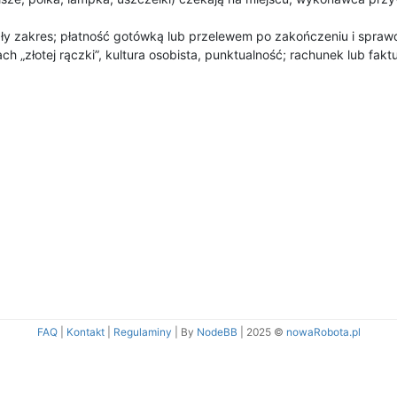
ały zakres; płatność gotówką lub przelewem po zakończeniu i spraw
„złotej rączki”, kultura osobista, punktualność; rachunek lub faktu
FAQ
|
Kontakt
|
Regulaminy
| By
NodeBB
|
2025 ©
nowaRobota.pl