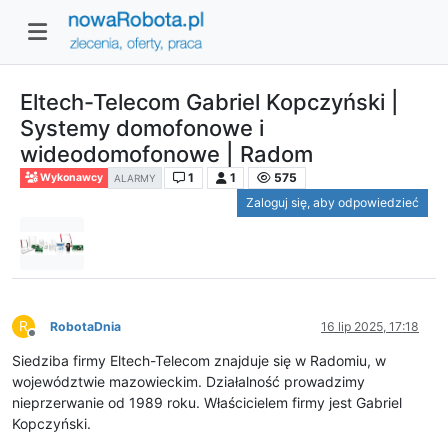
Eltech-Telecom Gabriel Kopczyński |
Systemy domofonowe i
wideodomofonowe | Radom
1
1
575
Wykonawcy
ALARMY
Zaloguj się, aby odpowiedzieć
R
RobotaDnia
16 lip 2025, 17:18
Niedostępny
Siedziba firmy Eltech-Telecom znajduje się w Radomiu, w
województwie mazowieckim. Działalność prowadzimy
nieprzerwanie od 1989 roku. Właścicielem firmy jest Gabriel
Kopczyński.