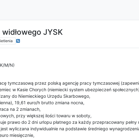
a widłowego JYSK
etlenia
K/M/N)
racę tymczasową przez polską agencję pracy tymczasowej (zapewn
iemiec w Kasie Chorych (niemiecki system ubezpieczeń społecznych
dzany do Niemieckiego Urzędu Skarbowego,
ienna), 19,61 euro/h brutto zmiana nocna,
raca na 2 zmianach,
wych, przy większej ilości towaru w soboty,
je prawo do 2 dni urlopu płatnego za każdy przepracowany pełny 
jest wyliczana indywidualnie na podstawie średniego wynagrodzeni
uro miesięcznie,