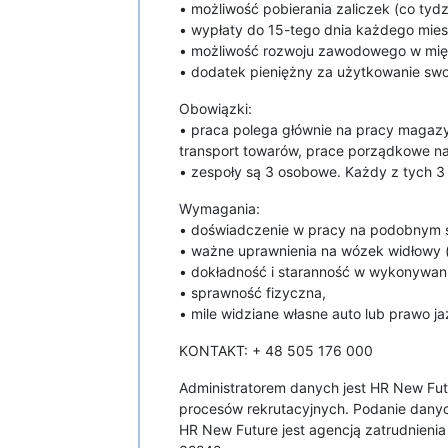
• możliwość pobierania zaliczek (co tydz
• wypłaty do 15-tego dnia każdego mie
• możliwość rozwoju zawodowego w międ
• dodatek pieniężny za użytkowanie swo
Obowiązki:
• praca polega głównie na pracy magazy
transport towarów, prace porządkowe n
• zespoły są 3 osobowe. Każdy z tych 3 
Wymagania:
• doświadczenie w pracy na podobnym 
• ważne uprawnienia na wózek widłowy (z
• dokładność i staranność w wykonywani
• sprawność fizyczna,
• mile widziane własne auto lub prawo ja
KONTAKT: + 48 505 176 000
Administratorem danych jest HR New Futu
procesów rekrutacyjnych. Podanie danyc
HR New Future jest agencją zatrudnieni