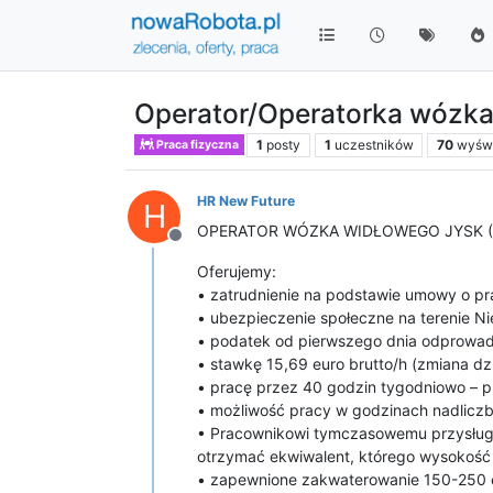
Operator/Operatorka wózk
1
posty
1
uczestników
70
wyświ
Praca fizyczna
HR New Future
H
OPERATOR WÓZKA WIDŁOWEGO JYSK (
Niedostępny
Oferujemy:
• zatrudnienie na podstawie umowy o p
• ubezpieczenie społeczne na terenie N
• podatek od pierwszego dnia odprowa
• stawkę 15,69 euro brutto/h (zmiana dz
• pracę przez 40 godzin tygodniowo – p
• możliwość pracy w godzinach nadliczbo
• Pracownikowi tymczasowemu przysługu
otrzymać ekwiwalent, którego wysokość 
• zapewnione zakwaterowanie 150-250 e