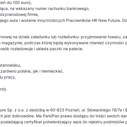
ień do 100 euro),
siąca, na wskazany numer rachunku bankowego,
zynarodowej firmie,
jego auta i wożenie innych/obcych Pracowników HR New Future. Doda
nowej na dziale załadunku lub rozładunku: przyjmowanie towaru, za
a magazynie, podczas której będą wykonywane również czynności 
osób rozładowuje i układa paczki na palecie.
stanowisku,
arówno polskie, jak i niemieckie),
u pracy,
zdy.
re Sp. z o.o. z siedzibą w 60-823 Poznań, ul. Słowackiego 18/7a i
h jest dobrowolne. Ma Pani/Pan prawo dostępu do treści swoich dan
a posiadającą certyfikat potwierdzający wpis do rejestru podmiot