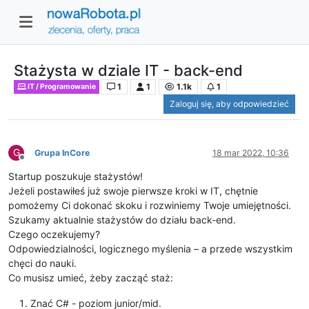
Stażysta w dziale IT - back-end
1
1
1.1k
1
IT / Programowanie
Zaloguj się, aby odpowiedzieć
G
Grupa InCore
18 mar 2022, 10:36
Niedostępny
Startup poszukuje stażystów!
Jeżeli postawiłeś już swoje pierwsze kroki w IT, chętnie
pomożemy Ci dokonać skoku i rozwiniemy Twoje umiejętności.
Szukamy aktualnie stażystów do działu back-end.
Czego oczekujemy?
Odpowiedzialności, logicznego myślenia – a przede wszystkim
chęci do nauki.
Co musisz umieć, żeby zacząć staż:
Znać C# - poziom junior/mid.