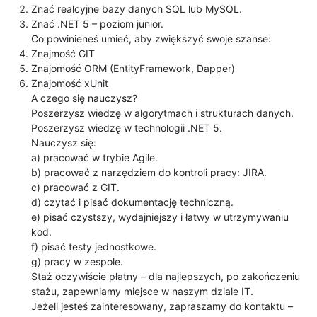
Znać realcyjne bazy danych SQL lub MySQL.
Znać .NET 5 – poziom junior.
Co powinieneś umieć, aby zwiększyć swoje szanse:
Znajmość GIT
Znajomość ORM (EntityFramework, Dapper)
Znajomość xUnit
A czego się nauczysz?
Poszerzysz wiedzę w algorytmach i strukturach danych.
Poszerzysz wiedzę w technologii .NET 5.
Nauczysz się:
a) pracować w trybie Agile.
b) pracować z narzędziem do kontroli pracy: JIRA.
c) pracować z GIT.
d) czytać i pisać dokumentację techniczną.
e) pisać czystszy, wydajniejszy i łatwy w utrzymywaniu
kod.
f) pisać testy jednostkowe.
g) pracy w zespole.
Staż oczywiście płatny – dla najlepszych, po zakończeniu
stażu, zapewniamy miejsce w naszym dziale IT.
Jeżeli jesteś zainteresowany, zapraszamy do kontaktu –