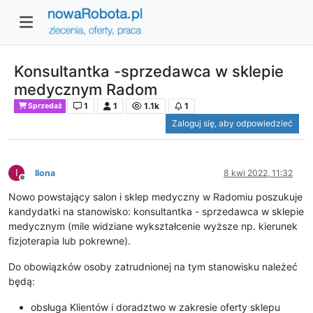
Konsultantka -sprzedawca w sklepie
medycznym Radom
1
1
1.1k
1
Sprzedaż
Zaloguj się, aby odpowiedzieć
I
Ilona
8 kwi 2022, 11:32
Niedostępny
Nowo powstający salon i sklep medyczny w Radomiu poszukuje
kandydatki na stanowisko: konsultantka - sprzedawca w sklepie
medycznym (mile widziane wykształcenie wyższe np. kierunek
fizjoterapia lub pokrewne).
Do obowiązków osoby zatrudnionej na tym stanowisku należeć
będą:
obsługa Klientów i doradztwo w zakresie oferty sklepu