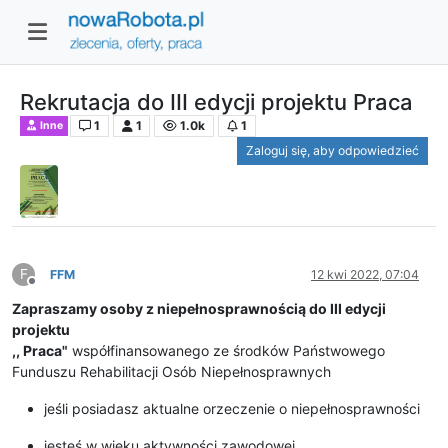
Rekrutacja do III edycji projektu Praca
1
1
1.0k
1
Inne
Zaloguj się, aby odpowiedzieć
F
FFM
12 kwi 2022, 07:04
Niedostępny
Zapraszamy osoby z niepełnosprawnością do III edycji
projektu
,, Praca"
współfinansowanego ze środków Państwowego
Funduszu Rehabilitacji Osób Niepełnosprawnych
jeśli posiadasz aktualne orzeczenie o niepełnosprawności
jesteś w wieku aktywności zawodowej