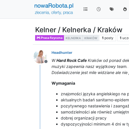
Kelner / Kelnerka / Kraków
1
posty
1
ucz
Praca fizyczna
KELNERKA
KRAKÓW
Headhunter
W
Hard Rock Cafe
Kraków od ponad dekad
Niedostępny
muzyki zapewnia nasz wyjątkowy team. 
Doświadczenie jest mile widziane ale ni
Wymagania
znajomości języka angielskiego na
aktualnych badań sanitarno-epidem
pozytywnego nastawienia i zaanga
samodzielności ale również umiejęt
dobrej organizacji pracy
dyspozycyjności minimum 4 dni w t