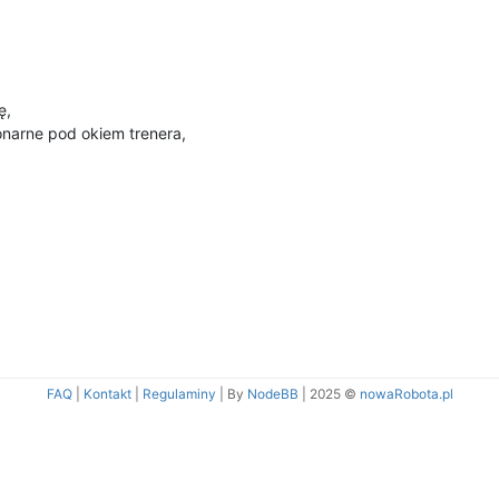
ę,
jonarne pod okiem trenera,
FAQ
|
Kontakt
|
Regulaminy
| By
NodeBB
|
2025 ©
nowaRobota.pl