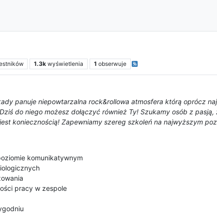
estników
1.3k
wyświetlenia
1
obserwuje
y panuje niepowtarzalna rock&rollowa atmosfera którą oprócz najl
Dziś do niego możesz dołączyć również Ty! Szukamy osób z pasją,
e jest koniecznością! Zapewniamy szereg szkoleń na najwyższym poz
 poziomie komunikatywnym
iologicznych
żowania
ności pracy w zespole
ygodniu