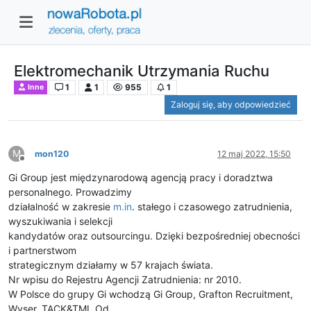
Elektromechanik Utrzymania Ruchu
1
1
955
1
Inne
Zaloguj się, aby odpowiedzieć
M
mon120
12 maj 2022, 15:50
Niedostępny
Gi Group jest międzynarodową agencją pracy i doradztwa
personalnego. Prowadzimy
działalność w zakresie
m.in
. stałego i czasowego zatrudnienia,
wyszukiwania i selekcji
kandydatów oraz outsourcingu. Dzięki bezpośredniej obecności
i partnerstwom
strategicznym działamy w 57 krajach świata.
Nr wpisu do Rejestru Agencji Zatrudnienia: nr 2010.
W Polsce do grupy Gi wchodzą Gi Group, Grafton Recruitment,
Wyser, TACK&TMI. Od