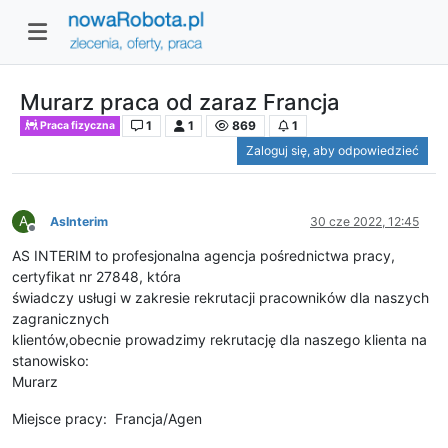
Murarz praca od zaraz Francja
1
1
869
1
Praca fizyczna
Zaloguj się, aby odpowiedzieć
A
AsInterim
30 cze 2022, 12:45
Niedostępny
AS INTERIM to profesjonalna agencja pośrednictwa pracy,
certyfikat nr 27848, która
świadczy usługi w zakresie rekrutacji pracowników dla naszych
zagranicznych
klientów,obecnie prowadzimy rekrutację dla naszego klienta na
stanowisko:
Murarz
Miejsce pracy: Francja/Agen