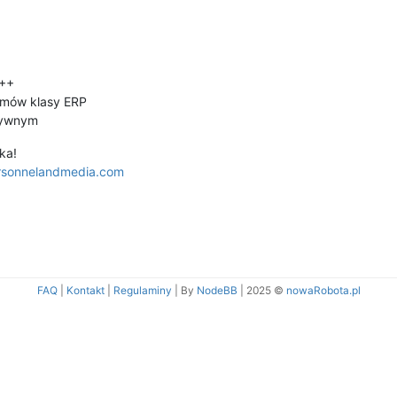
++
ów klasy ERP
ywnym
iska!
rsonnelandmedia.com
FAQ
|
Kontakt
|
Regulaminy
| By
NodeBB
|
2025 ©
nowaRobota.pl