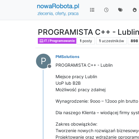
PROGRAMISTA C++ - Lubli
1
posty
1
uczestników
898
IT / Programowanie
PMSolutions
P
PROGRAMISTA C++ - Lublin
Niedostępny
Miejsce pracy Lublin
UoP lub B2B
Możliwość pracy zdalnej
Wynagrodzenie: 9ooo – 12ooo pln brutto
Dla naszego Klienta – wiodącej firmy
Zakres obowiązków:
Tworzenie nowych rozwiązań biznesowyc
Projektowanie oraz wdrażanie oprogram