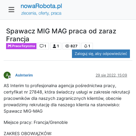
Spawacz MIG MAG praca od zaraz
Francja
1
1
827
1
Praca fizyczna
Zaloguj się, aby odpowiedzieć
A
AsInterim
29 sie 2022, 15:09
Niedostępny
AS Interim to profesjonalna agencja pośrednictwa pracy,
certyfikat nr 27848, która świadczy usługi w zakresie rekrutacji
pracowników dla naszych zagranicznych klientów, obecnie
prowadzimy rekrutację dla naszego klienta na stanowisko:
Spawacz MIG-MAG
Miejsce pracy: Francja/Grenoble
ZAKRES OBOWIĄZKÓW: