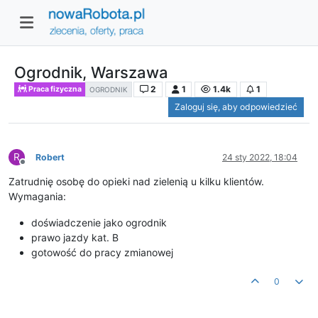
Ogrodnik, Warszawa
2
1
1.4k
1
Praca fizyczna
OGRODNIK
Zaloguj się, aby odpowiedzieć
R
Robert
24 sty 2022, 18:04
Niedostępny
Zatrudnię osobę do opieki nad zielenią u kilku klientów.
Wymagania:
doświadczenie jako ogrodnik
prawo jazdy kat. B
gotowość do pracy zmianowej
0