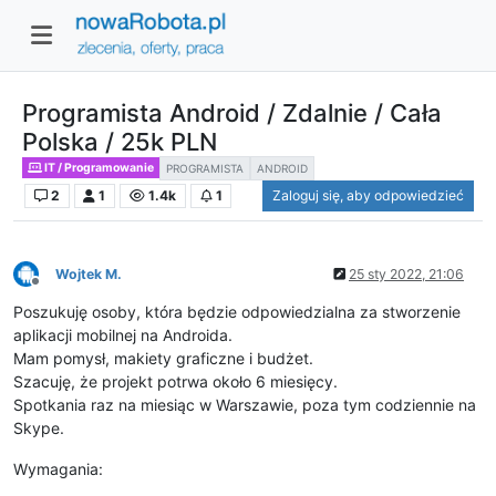
Programista Android / Zdalnie / Cała
Polska / 25k PLN
IT / Programowanie
PROGRAMISTA
ANDROID
2
1
1.4k
1
Zaloguj się, aby odpowiedzieć
Wojtek M.
25 sty 2022, 21:06
Niedostępny
Poszukuję osoby, która będzie odpowiedzialna za stworzenie
aplikacji mobilnej na Androida.
Mam pomysł, makiety graficzne i budżet.
Szacuję, że projekt potrwa około 6 miesięcy.
Spotkania raz na miesiąc w Warszawie, poza tym codziennie na
Skype.
Wymagania: