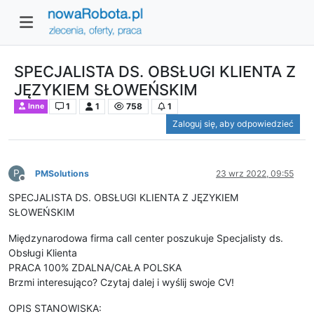
SPECJALISTA DS. OBSŁUGI KLIENTA Z
JĘZYKIEM SŁOWEŃSKIM
1
1
758
1
Inne
Zaloguj się, aby odpowiedzieć
P
PMSolutions
23 wrz 2022, 09:55
Niedostępny
SPECJALISTA DS. OBSŁUGI KLIENTA Z JĘZYKIEM
SŁOWEŃSKIM
Międzynarodowa firma call center poszukuje Specjalisty ds.
Obsługi Klienta
PRACA 100% ZDALNA/CAŁA POLSKA
Brzmi interesująco? Czytaj dalej i wyślij swoje CV!
OPIS STANOWISKA: