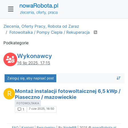
Zlecenia, Oferty Pracy, Robota od Zaraz
Fotowoltaika / Pompy Ciepła / Rekuperacja
Podkategorie
Wykonawcy
16 lip 2025, 17:15
Zaloguj się, aby napisać post
Montaż instalacji fotowoltaicznej 6,5 kWp /
R
Piaseczno / mazowieckie
FOTOWOLTAIKA
7 cze 2025, 16:50
1
FAQ
|
Kontakt
|
Regulaminy
| By
NodeBB
|
2025 ©
nowaRobota.pl