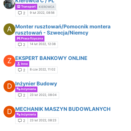
Kierowca C / PL
Transport
KIEROWCA
9 lut 2022, 08:56
2
Monter rusztowań/Pomocnik montera
A
rusztowań - Szwecja/Niemcy
Praca fizyczna
14 lut 2022, 12:38
2
EKSPERT BANKOWY ONLINE
Z
Inne
8 cze 2022, 11:02
2
Inżynier Budowy
D
Inżynieria
23 lut 2022, 08:04
2
MECHANIK MASZYN BUDOWLANYCH
D
Inżynieria
23 lut 2022, 08:23
2