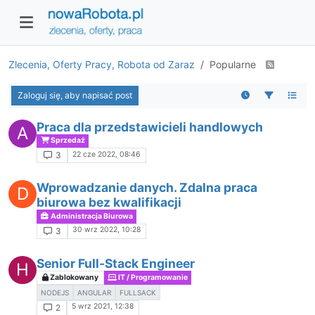
Zlecenia, Oferty Pracy, Robota od Zaraz
Popularne
Zaloguj się, aby napisać post
Praca dla przedstawicieli handlowych
A
Sprzedaż
22 cze 2022, 08:46
3
Wprowadzanie danych. Zdalna praca
D
biurowa bez kwalifikacji
Administracja Biurowa
30 wrz 2022, 10:28
3
Senior Full-Stack Engineer
H
Zablokowany
IT / Programowanie
NODEJS
ANGULAR
FULLSACK
5 wrz 2021, 12:38
2