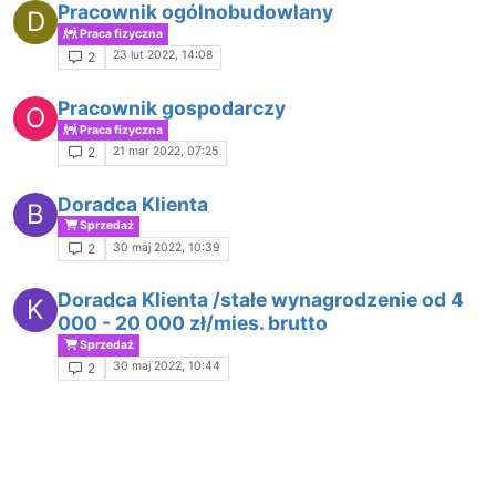
Pracownik ogólnobudowlany
D
Praca fizyczna
23 lut 2022, 14:08
2
Pracownik gospodarczy
O
Praca fizyczna
21 mar 2022, 07:25
2
Doradca Klienta
B
Sprzedaż
30 maj 2022, 10:39
2
Doradca Klienta /stałe wynagrodzenie od 4
K
000 - 20 000 zł/mies. brutto
Sprzedaż
30 maj 2022, 10:44
2
Praca stała lub dorywcza NIEMIECKI
P
Inne
27 kwi 2023, 12:46
2