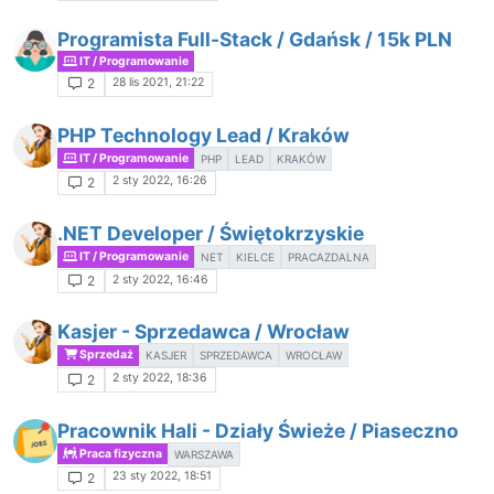
Programista Full-Stack / Gdańsk / 15k PLN
IT / Programowanie
28 lis 2021, 21:22
2
PHP Technology Lead / Kraków
IT / Programowanie
PHP
LEAD
KRAKÓW
2 sty 2022, 16:26
2
.NET Developer / Świętokrzyskie
IT / Programowanie
NET
KIELCE
PRACAZDALNA
2 sty 2022, 16:46
2
Kasjer - Sprzedawca / Wrocław
Sprzedaż
KASJER
SPRZEDAWCA
WROCŁAW
2 sty 2022, 18:36
2
Pracownik Hali - Działy Świeże / Piaseczno
Praca fizyczna
WARSZAWA
23 sty 2022, 18:51
2