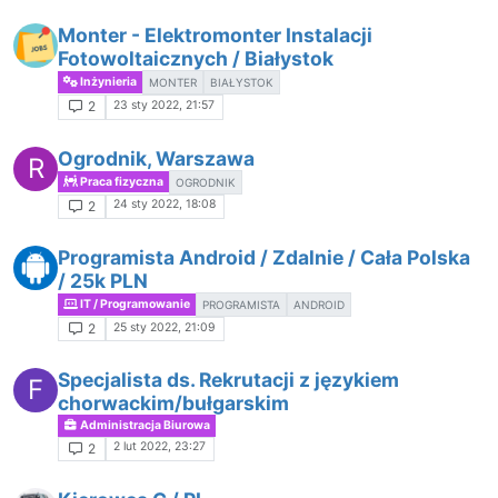
Monter - Elektromonter Instalacji
Fotowoltaicznych / Białystok
Inżynieria
MONTER
BIAŁYSTOK
23 sty 2022, 21:57
2
Ogrodnik, Warszawa
R
Praca fizyczna
OGRODNIK
24 sty 2022, 18:08
2
Programista Android / Zdalnie / Cała Polska
/ 25k PLN
IT / Programowanie
PROGRAMISTA
ANDROID
25 sty 2022, 21:09
2
Specjalista ds. Rekrutacji z językiem
F
chorwackim/bułgarskim
Administracja Biurowa
2 lut 2022, 23:27
2