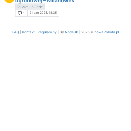
ogrodowej – Milanówek
TARASY
ALTANY
21 cze 2025, 18:35
1
FAQ
|
Kontakt
|
Regulaminy
| By
NodeBB
|
2025 ©
nowaRobota.pl