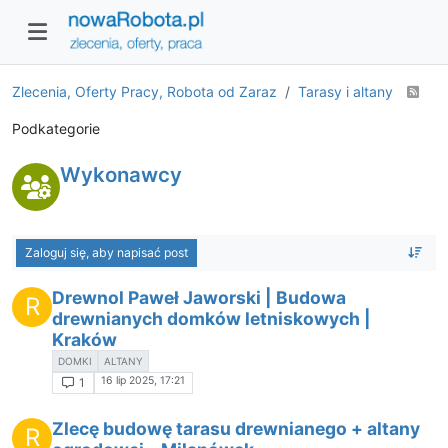
Zlecenia, Oferty Pracy, Robota od Zaraz
Tarasy i altany
Podkategorie
Wykonawcy
Zaloguj się, aby napisać post
Drewnol Paweł Jaworski | Budowa
R
drewnianych domków letniskowych |
Kraków
DOMKI
ALTANY
16 lip 2025, 17:21
1
Zlecę budowę tarasu drewnianego + altany
R