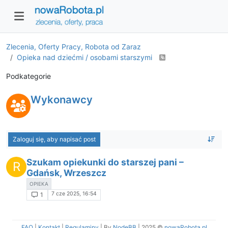
Zlecenia, Oferty Pracy, Robota od Zaraz
Opieka nad dziećmi / osobami starszymi
Podkategorie
Wykonawcy
Zaloguj się, aby napisać post
Szukam opiekunki do starszej pani –
R
Gdańsk, Wrzeszcz
OPIEKA
7 cze 2025, 16:54
1
FAQ
|
Kontakt
|
Regulaminy
| By
NodeBB
|
2025 ©
nowaRobota.pl