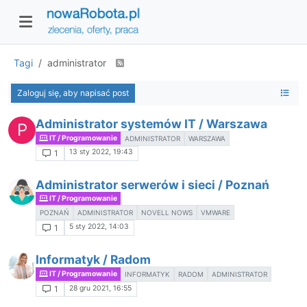
Tagi
administrator
Zaloguj się, aby napisać post
Administrator systemów IT / Warszawa
P
IT / Programowanie
ADMINISTRATOR
WARSZAWA
13 sty 2022, 19:43
1
Administrator serwerów i sieci / Poznań
IT / Programowanie
POZNAŃ
ADMINISTRATOR
NOVELL NOWS
VMWARE
5 sty 2022, 14:03
1
Informatyk / Radom
IT / Programowanie
INFORMATYK
RADOM
ADMINISTRATOR
28 gru 2021, 16:55
1