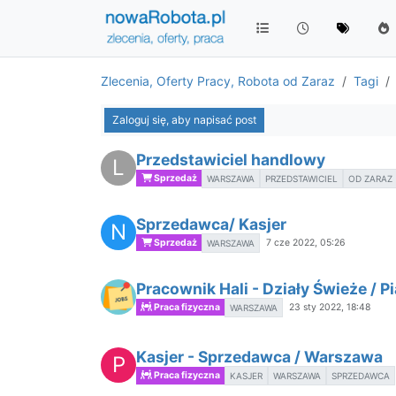
Zlecenia, Oferty Pracy, Robota od Zaraz
Tagi
Zaloguj się, aby napisać post
Przedstawiciel handlowy
L
Sprzedaż
WARSZAWA
PRZEDSTAWICIEL
OD ZARAZ
Sprzedawca/ Kasjer
N
Sprzedaż
7 cze 2022, 05:26
WARSZAWA
Pracownik Hali - Działy Świeże / 
Praca fizyczna
23 sty 2022, 18:48
WARSZAWA
Kasjer - Sprzedawca / Warszawa
P
Praca fizyczna
KASJER
WARSZAWA
SPRZEDAWCA