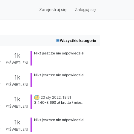
Zarejestruj się
Zaloguj się
Wszystkie kategorie
Nikt jeszcze nie odpowiedział
1k
Y
WYŚWIETLENIA
Nikt jeszcze nie odpowiedział
1k
Y
WYŚWIETLENIA
23 sty 2022, 18:51
1k
3 440–3 690 zł brutto / mies.
Y
WYŚWIETLENIA
Nikt jeszcze nie odpowiedział
1k
Y
WYŚWIETLENIA