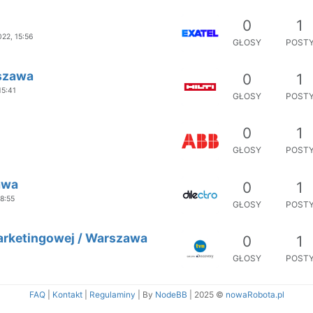
0
1
022, 15:56
GŁOSY
POST
rszawa
0
1
15:41
GŁOSY
POST
0
1
GŁOSY
POST
awa
0
1
18:55
GŁOSY
POST
 Marketingowej / Warszawa
0
1
GŁOSY
POST
FAQ
|
Kontakt
|
Regulaminy
| By
NodeBB
|
2025 ©
nowaRobota.pl