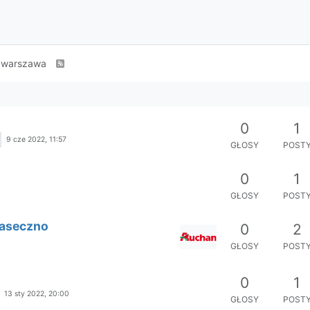
warszawa
0
1
9 cze 2022, 11:57
GŁOSY
POST
0
1
GŁOSY
POST
Piaseczno
0
2
GŁOSY
POST
0
1
13 sty 2022, 20:00
GŁOSY
POST