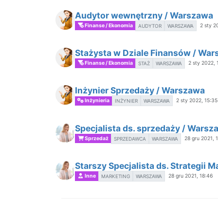
Audytor wewnętrzny / Warszawa
Finanse / Ekonomia
2 sty 2
AUDYTOR
WARSZAWA
Stażysta w Dziale Finansów / Wa
Finanse / Ekonomia
2 sty 2022, 
STAŻ
WARSZAWA
Inżynier Sprzedaży / Warszawa
Inżynieria
2 sty 2022, 15:35
INŻYNIER
WARSZAWA
Specjalista ds. sprzedaży / Warsz
Sprzedaż
28 gru 2021, 
SPRZEDAWCA
WARSZAWA
Starszy Specjalista ds. Strategii
Inne
28 gru 2021, 18:46
MARKETING
WARSZAWA