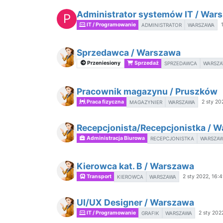
Administrator systemów IT / War
P
IT / Programowanie
ADMINISTRATOR
WARSZAWA
Sprzedawca / Warszawa
Przeniesiony
Sprzedaż
SPRZEDAWCA
WARSZ
Pracownik magazynu / Pruszków
Praca fizyczna
2 sty 20
MAGAZYNIER
WARSZAWA
Recepcjonista/Recepcjonistka / 
Administracja Biurowa
RECEPCJONISTKA
WARSZA
Kierowca kat. B / Warszawa
Transport
2 sty 2022, 16:
KIEROWCA
WARSZAWA
UI/UX Designer / Warszawa
IT / Programowanie
2 sty 202
GRAFIK
WARSZAWA