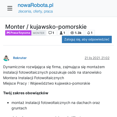
Monter / kujawsko-pomorskie
1
1
1.3k
1
Praca fizyczna
MONTER
Zaloguj się, aby odpowiedzieć
Rekruter
21 lis 2021, 21:02
Niedostępny
Dynamicznie rozwijająca się firma, zajmująca się montażem
instalacji fotowoltaicznych poszukuje osób na stanowisko
Montera Instalacji Fotowoltaicznych
Miejsce Pracy : Województwo kujawsko-pomorskie
Twój zakres obowiązków
montaż instalacji fotowoltaicznych na dachach oraz
gruntach