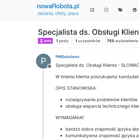
Specjalista ds. Obsługi Kli
1
posty
1
uczestników
755
wyświetlenia
Inne
PMSolutions
P
Specjalista ds. Obsługi Klienta - SŁOWAC
Niedostępny
W imieniu klienta poszukujemy kandyd
OPIS STANOWISKA:
rozwiązywanie problemów klientów z
obsługa wsparcia technicznego klie
WYMAGANIA?
bardzo dobra znajomość języka sło
komunikatywna znajomość języka an