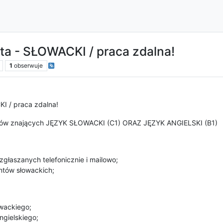
enta - SŁOWACKI / praca zdalna!
1
obserwuje
KI / praca zdalna!
atów znających JĘZYK SŁOWACKI (C1) ORAZ JĘZYK ANGIELSKI (B1)
głaszanych telefonicznie i mailowo;
ntów słowackich;
wackiego;
gielskiego;