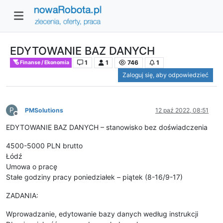
EDYTOWANIE BAZ DANYCH
1
1
746
1
Finanse / Ekonomia
Zaloguj się, aby odpowiedzieć
P
PMSolutions
12 paź 2022, 08:51
Niedostępny
EDYTOWANIE BAZ DANYCH – stanowisko bez doświadczenia
4500-5000 PLN brutto
Łódź
Umowa o pracę
Stałe godziny pracy poniedziałek – piątek (8-16/9-17)
ZADANIA:
Wprowadzanie, edytowanie bazy danych według instrukcji