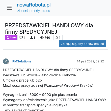
PRZEDSTAWICIEL HANDLOWY dla
firmy SPEDYCYJNEJ
1
1
740
1
Inne
Zaloguj się, aby odpowiedzieć
P
PMSolutions
14 paź 2022, 09:22
Niedostępny
PRZEDSTAWICIEL HANDLOWY dla firmy SPEDYCYJNEJ
Warszawa lub Wrocław albo okolice Krakowa
Umowa o pracę lub b2b
Możliwość pracy zdalnej (Warszawa/ Wrocław/ Kraków)
Wynagrodzenie 6000 – 9000 pln plus premie
Wymagamy doświadczenia jako PRZEDSTAWICIEL HANDLOWY
w branży: transport-spedycja-logistyka,
Twój zakres obowiązków