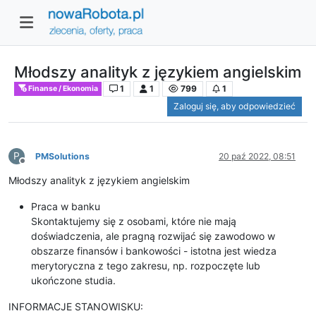
Młodszy analityk z językiem angielskim
1
1
799
1
Finanse / Ekonomia
Zaloguj się, aby odpowiedzieć
P
PMSolutions
20 paź 2022, 08:51
Niedostępny
Młodszy analityk z językiem angielskim
Praca w banku
Skontaktujemy się z osobami, które nie mają
doświadczenia, ale pragną rozwijać się zawodowo w
obszarze finansów i bankowości - istotna jest wiedza
merytoryczna z tego zakresu, np. rozpoczęte lub
ukończone studia.
INFORMACJE STANOWISKU: