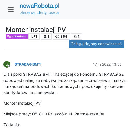
Monter instalacji PV
1
1
864
1
Inżynieria
Zaloguj się, aby odpowiedzieć
S
STRABAG BMTI
17 lis 2022, 13:58
Niedostępny
Dla spółki STRABAG BMTI, należącej do koncernu STRABAG SE,
odpowiedzialnej za nabywanie, zarządzanie oraz serwis maszyn
i urządzeń na budowach koncernowych, poszukujemy obecnie
kandydatów na stanowisko:
Monter instalacji PV
Miejsce pracy: 05-800 Pruszków, ul. Parzniewska 8a
Zadania: