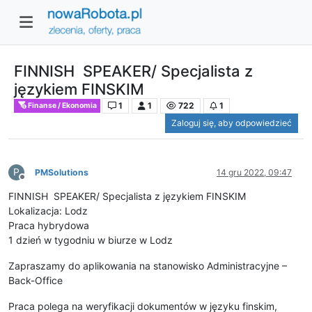
FINNISH SPEAKER/ Specjalista z
językiem FINSKIM
1
1
722
1
Finanse / Ekonomia
Zaloguj się, aby odpowiedzieć
P
PMSolutions
14 gru 2022, 09:47
Niedostępny
FINNISH SPEAKER/ Specjalista z językiem FINSKIM
Lokalizacja: Lodz
Praca hybrydowa
1 dzień w tygodniu w biurze w Lodz
Zapraszamy do aplikowania na stanowisko Administracyjne –
Back-Office
Praca polega na weryfikacji dokumentów w języku finskim,