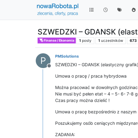
SZWEDZKI – GDANSK (elasty
1
posty
1
uczestników
673
Finanse / Ekonomia
PMSolutions
P
SZWEDZKI – GDANSK (elastyczny grafik
Niedostępny
Umowa o pracę / praca hybrydowa
Można pracować w dowolnych godzinach
Nie musi być pełen etat – 4 – 5- 6- 7-8
Czas pracy można dzielić !
Umowa o pracę bezpośrednio z naszym 
Poszukujemy osób ceniących międzynaro
ZADANIA: