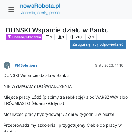
DUNSKI Wsparcie działu w Banku
1
1
710
1
Finanse / Ekonomia
Zaloguj się, aby odpowiedzieć
P
PMSolutions
9 sty 2023, 11:10
Niedostępny
DUNSKI Wsparcie działu w Banku
NIE WYMAGAMY DOŚWIADCZENIA
Miejsce pracy Łódź (płacimy za relokację) albo WARSZAWA albo
TRÓJMIASTO (Gdańsk/Gdynia)
Możliwość pracy hybrydowej 1/2 dni w tygodniu w biurze
Przeprowadzimy szkolenia i przygotujemy Ciebie do pracy w
Banku