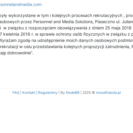
rsonnelandmedia.com
były wykorzystane w tym i kolejnych procesach rekrutacyjnych , pr
obowych przez Personnel and Media Solutions, Piaseczno ul. Julian
ji w związku z rozpoczęciem obowiązywania z dniem 25 maja 2018 r
 27 kwietnia 2016 r. w sprawie ochrony osób fizycznych w związku 
Wyrażam zgodę na udostępnienie moich danych osobowych podmioto
rekrutacji w celu przedstawiania kolejnych propozycji zatrudnieni
ję dobrowolnie”.
FAQ
|
Kontakt
|
Regulaminy
| By
NodeBB
|
2025 ©
nowaRobota.pl