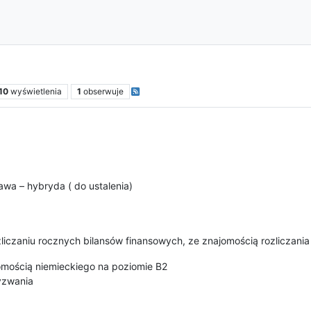
10
wyświetlenia
1
obserwuje
a – hybryda ( do ustalenia)
czaniu rocznych bilansów finansowych, ze znajomością rozliczania 
jomością niemieckiego na poziomie B2
yzwania