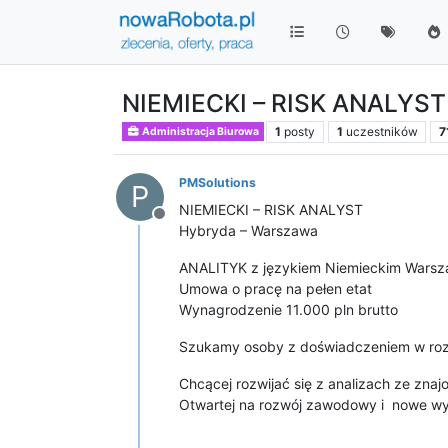
NIEMIECKI – RISK ANALYST
1
posty
1
uczestników
7
Administracja Biurowa
PMSolutions
P
NIEMIECKI – RISK ANALYST
Niedostępny
Hybryda – Warszawa
ANALITYK z językiem Niemieckim Warszaw
Umowa o pracę na pełen etat
Wynagrodzenie 11.000 pln brutto
Szukamy osoby z doświadczeniem w rozli
Chcącej rozwijać się z analizach ze zna
Otwartej na rozwój zawodowy i nowe w