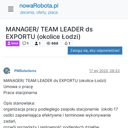
MANAGER/ TEAM LEADER ds
EXPORTU (okolice Łodzi)
1
1
668
1
Inne
Zaloguj się, aby odpowiedzieć
P
PMSolutions
17 sty 2023, 08:33
Niedostępny
MANAGER/ TEAM LEADER ds EXPORTU (okolice Łodzi)
Umowa o pracę
Praca stacjonarna
Opis stanowiska:
organizacja pracy podległego zespołu stacjonarnie (około 17
osób) zapewniająca efektywne i terminowe wykonywanie
zadań,
rozwój sprzedaży i rentowność podległych działów