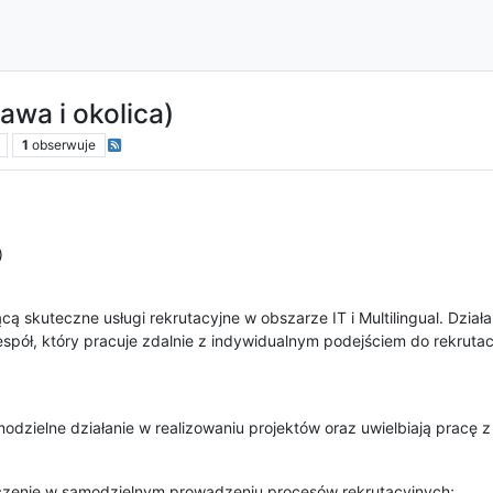
wa i okolica)
1
obserwuje
)
ą skuteczne usługi rekrutacyjne w obszarze IT i Multilingual. Dzia
espół, który pracuje zdalnie z indywidualnym podejściem do rekruta
dzielne działanie w realizowaniu projektów oraz uwielbiają pracę z 
zenie w samodzielnym prowadzeniu procesów rekrutacyjnych;