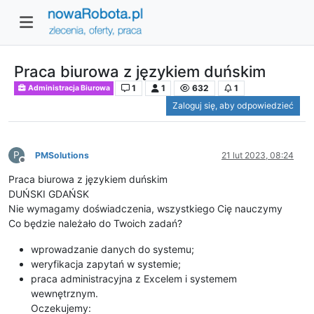
Praca biurowa z językiem duńskim
1
1
632
1
Administracja Biurowa
Zaloguj się, aby odpowiedzieć
P
PMSolutions
21 lut 2023, 08:24
Niedostępny
Praca biurowa z językiem duńskim
DUŃSKI GDAŃSK
Nie wymagamy doświadczenia, wszystkiego Cię nauczymy
Co będzie należało do Twoich zadań?
wprowadzanie danych do systemu;
weryfikacja zapytań w systemie;
praca administracyjna z Excelem i systemem
wewnętrznym.
Oczekujemy: