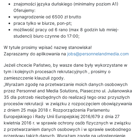
znajomości języka duńskiego (minimalny poziom A1)
Oferujemy:
wynagrodzenie od 6500 zł brutto
praca tylko w biurze, pon-pt;
możliwość pracy od 6 rano (max 8 godzin lub mniej-
studenci) biuro czynne do 17:00;
W tytule prosimy wpisać nazwę stanowiska!
Zapraszamy do aplikowania na
jobs@personnelandmedia.com
Jeżeli chcecie Państwo, by wasze dane były wykorzystane w
tym i kolejnych procesach rekrutacyjnych , prosimy o
zamieszczenie klauzuli zgody.
„Wyrażam zgodę na przetwarzanie moich danych osobowych
przez Personnel and Media Solutions, Piaseczno ul. Julianowska
35 dla potrzeb niezbędnych do realizacji tego oraz przyszłych
procesów rekrutacji w związku z rozpoczęciem obowiązywania
z dniem 25 maja 2018 r. Rozporządzenia Parlamentu
Europejskiego i Rady Unii Europejskiej 2016/679 z dnia 27
kwietnia 2016 r. w sprawie ochrony osób fizycznych w związku
z przetwarzaniem danych osobowych i w sprawie swobodnego
przepływu takich danych. Wyrażam zgodę na udostępnienie